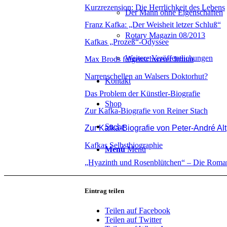
Kurzrezension: Die Herrlichkeit des Lebens
Der Mann ohne Eigenschaften
Franz Kafka: „Der Weisheit letzer Schluß“
Rotary Magazin 08/2013
Kafkas „Prozeß“-Odyssee
Weitere Veröffentlichungen
Max Brods folgenschwerer Irrtum
Narrenschellen an Walsers Doktorhut?
Kontakt
Das Problem der Künstler-Biografie
Shop
Zur Kafka-Biografie von Reiner Stach
Suche
Zur Kafka-Biografie von Peter-André Alt
Kafkas Selbstbiographie
Menü
Menü
„Hyazinth und Rosenblütchen“ – Die Roman
Eintrag teilen
Teilen auf Facebook
Teilen auf Twitter