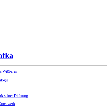
afka
es Wißbaren
ilogie
rk seiner Dichtung
 Kunstwerk