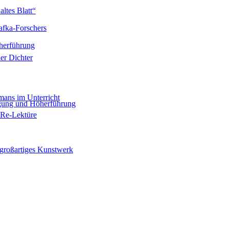
ltes Blatt“
afka-Forschers
herführung
er Dichter
mans im Unterricht
igung und Höherführung
 Re-Lektüre
 großartiges Kunstwerk