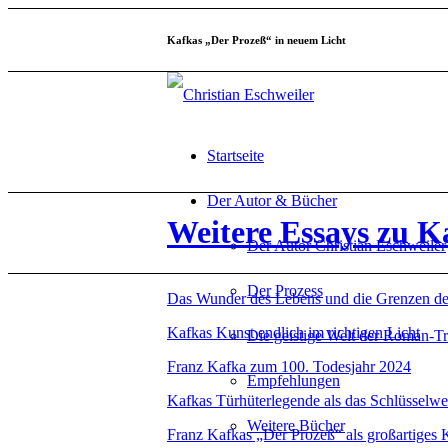
Kafkas „Der Prozeß“ in neuem Licht
Startseite
Der Autor & Bücher
Weitere Essays zu K
Der Autor Christian Eschweiler
Der Prozess
Das Wunder des Lebens und die Grenzen d
Kafkas Kunst endlich im richtigen Licht
Die geistige Welt der Roman-Tr
Franz Kafka zum 100. Todesjahr 2024
Empfehlungen
Kafkas Türhüterlegende als das Schlüsselwe
Weitere Bücher
Franz Kafkas „Der Prozeß“ als großartiges