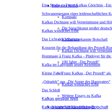
Eine Studie zu Franz Kafkas Gleichnis „Ein a
Essays zu Kafka
Schwanengesang eines leidenschaftlichen K
Kompakt
Kafkas Dichtung will Vergeistigung und Hö
Die Sprachkunst großer deutsch
Kafkas wirkliches Erbe
Das Licht des Schattens
Kafkas unerkannte Botschaft
Konzept für die Behandlung des Prozeß-Ro
Kafkas Dichtung will Vergeist
Hommage à Franz Kafka – Plädoyer für die
100 Jahre „Der Prozeß“
Kafka im Labyrinth seiner Rezeption
Kleine Fabel
Franz Kafkas „Der Prozeß“ als
„Odradek“ aus „Die Sorge des Hausvaters“
Kafkas wirkliches Erbe
Das Schloß
Weitere Essays zu Kafka
Kafkas geistige Welt
Weitere Veröffentlichungen
Kafkas wahrhaft kaiserliche Botschaft