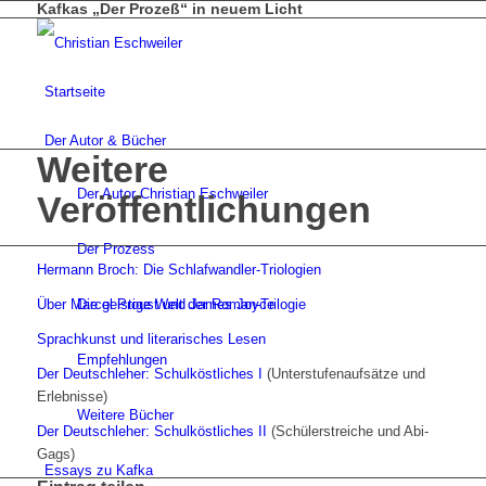
Kafkas „Der Prozeß“ in neuem Licht
Startseite
Der Autor & Bücher
Weitere
Der Autor Christian Eschweiler
Veröffentlichungen
Der Prozess
Hermann Broch: Die Schlafwandler-Triologien
Die geistige Welt der Roman-Trilogie
Über Marcel Proust und James Joyce
Sprachkunst und literarisches Lesen
Empfehlungen
Der Deutschleher: Schulköstliches I
(Unterstufenaufsätze und
Erlebnisse)
Weitere Bücher
Der Deutschleher: Schulköstliches II
(Schülerstreiche und Abi-
Gags)
Essays zu Kafka