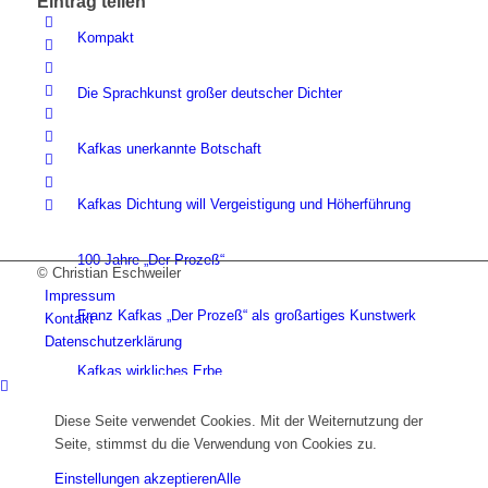
Eintrag teilen
Kompakt
Die Sprachkunst großer deutscher Dichter
Kafkas unerkannte Botschaft
Kafkas Dichtung will Vergeistigung und Höherführung
100 Jahre „Der Prozeß“
© Christian Eschweiler
Impressum
Franz Kafkas „Der Prozeß“ als großartiges Kunstwerk
Kontakt
Datenschutzerklärung
Kafkas wirkliches Erbe
Diese Seite verwendet Cookies. Mit der Weiternutzung der
Weitere Essays zu Kafka
Seite, stimmst du die Verwendung von Cookies zu.
Einstellungen akzeptieren
Alle
Weitere Veröffentlichungen